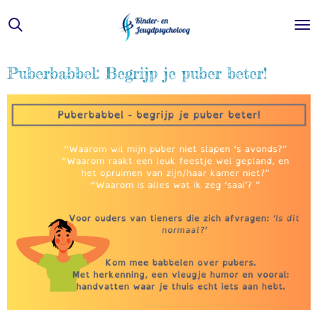
Ga
direct
naar
de
Puberbabbel: Begrijp je puber beter!
hoofdinhoud